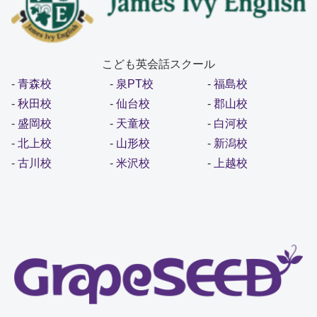
こども英会話スクール
-
青森校
-
泉PT校
-
福島校
-
秋田校
-
仙台校
-
郡山校
-
盛岡校
-
天童校
-
白河校
-
北上校
-
山形校
-
新潟校
-
古川校
-
米沢校
-
上越校