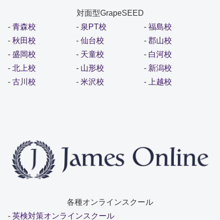
対面型GrapeSEED
-
青森校
-
泉PT校
-
福島校
-
秋田校
-
仙台校
-
郡山校
-
盛岡校
-
天童校
-
白河校
-
北上校
-
山形校
-
新潟校
-
古川校
-
米沢校
-
上越校
各種オンラインスクール
-
英検対策オンラインスクール