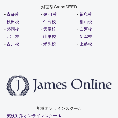
対面型GrapeSEED
-
青森校
-
泉PT校
-
福島校
-
秋田校
-
仙台校
-
郡山校
-
盛岡校
-
天童校
-
白河校
-
北上校
-
山形校
-
新潟校
-
古川校
-
米沢校
-
上越校
各種オンラインスクール
-
英検対策オンラインスクール