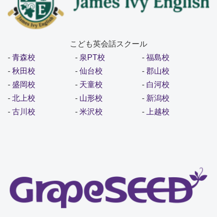
こども英会話スクール
-
青森校
-
泉PT校
-
福島校
-
秋田校
-
仙台校
-
郡山校
-
盛岡校
-
天童校
-
白河校
-
北上校
-
山形校
-
新潟校
-
古川校
-
米沢校
-
上越校