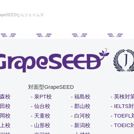
apeSEEDならジェイムズ
対面型GrapeSEED
森校
-
泉PT校
-
福島校
-
英検対
田校
-
仙台校
-
郡山校
-
IELT
岡校
-
天童校
-
白河校
-
TOEF
上校
-
山形校
-
新潟校
-
TOEI