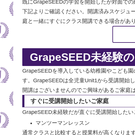
既にGrapeSEEDの学習を開始したが対面
下記よりご確認ください。開講済みスケジュ
庭と一緒にすぐにクラス開講できる場合があ
GrapeSEED未経験
GrapeSEEDを導入している幼稚園やこ
す。GrapeSEEDは全児童Unit1から受講
開講はございませんのでご興味があるご家庭
すぐに受講開始したいご家庭
GrapeSEED未経験だが直ぐに受講開始し
マンツーマンレッスン
通常クラスと比較すると授業料が高くなりま