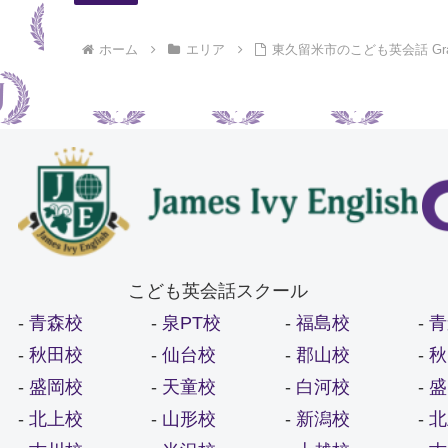
ホーム
エリア
東久留米市のこども英会話 Gr
こども英会話スクール
-
青
-
青森校
-
泉PT校
-
福島校
-
秋
-
秋田校
-
仙台校
-
郡山校
-
盛
-
盛岡校
-
天童校
-
白河校
-
北
-
北上校
-
山形校
-
新潟校