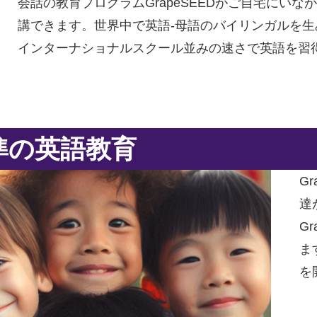
会話の教育プログラムGrapeSEEDがご自宅にいながら
講できます。世界中で英語-母語のバイリンガルを生み
インターナショナルスクール並みの速さで英語を習
準の英語教育
G
達
G
ま
を