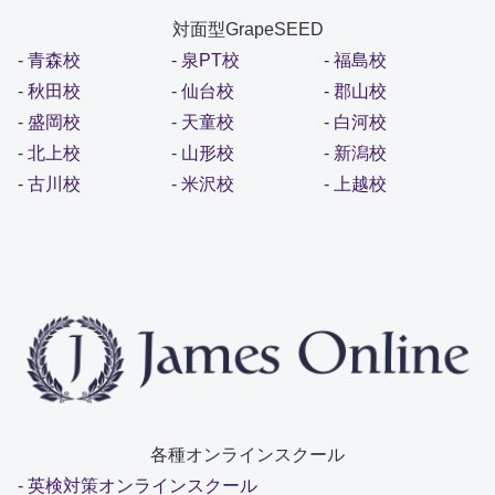
対面型GrapeSEED
-
青森校
-
泉PT校
-
福島校
-
秋田校
-
仙台校
-
郡山校
-
盛岡校
-
天童校
-
白河校
-
北上校
-
山形校
-
新潟校
-
古川校
-
米沢校
-
上越校
各種オンラインスクール
-
英検対策オンラインスクール