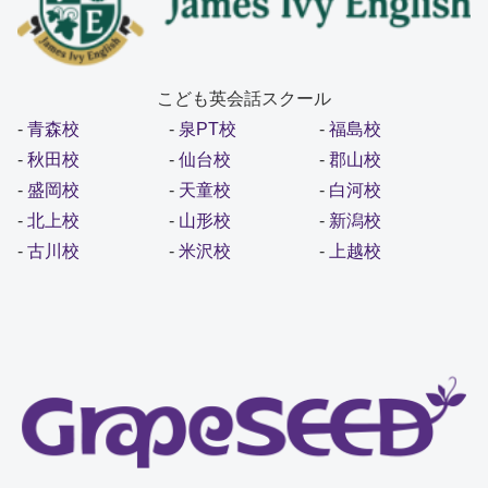
こども英会話スクール
-
青森校
-
泉PT校
-
福島校
-
秋田校
-
仙台校
-
郡山校
-
盛岡校
-
天童校
-
白河校
-
北上校
-
山形校
-
新潟校
-
古川校
-
米沢校
-
上越校