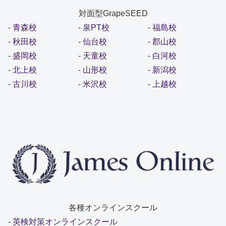
対面型GrapeSEED
-
青森校
-
泉PT校
-
福島校
-
秋田校
-
仙台校
-
郡山校
-
盛岡校
-
天童校
-
白河校
-
北上校
-
山形校
-
新潟校
-
古川校
-
米沢校
-
上越校
各種オンラインスクール
-
英検対策オンラインスクール