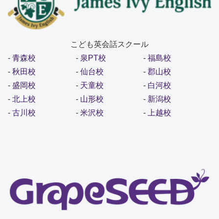
こども英会話スクール
-
青森校
-
泉PT校
-
福島校
-
秋田校
-
仙台校
-
郡山校
-
盛岡校
-
天童校
-
白河校
-
北上校
-
山形校
-
新潟校
-
古川校
-
米沢校
-
上越校