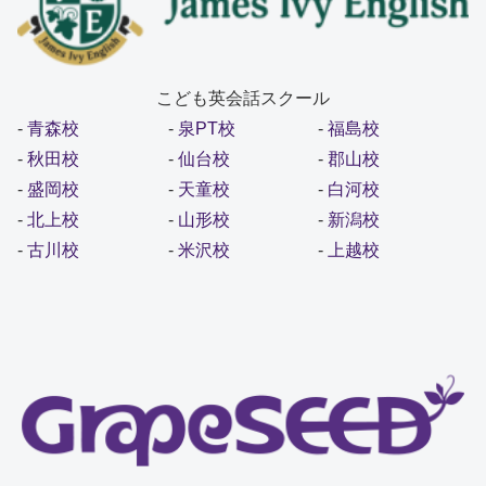
こども英会話スクール
-
青森校
-
泉PT校
-
福島校
-
秋田校
-
仙台校
-
郡山校
-
盛岡校
-
天童校
-
白河校
-
北上校
-
山形校
-
新潟校
-
古川校
-
米沢校
-
上越校