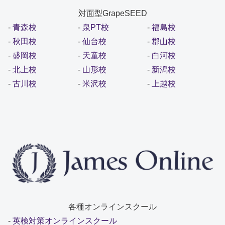
対面型GrapeSEED
-
青森校
-
泉PT校
-
福島校
-
秋田校
-
仙台校
-
郡山校
-
盛岡校
-
天童校
-
白河校
-
北上校
-
山形校
-
新潟校
-
古川校
-
米沢校
-
上越校
各種オンラインスクール
-
英検対策オンラインスクール